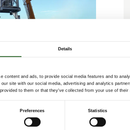
Details
konkret udfordring og afsluttes med en
ien om en specialkonstrueret 73 m³ silo i
e content and ads, to provide social media features and to analy
evaring af ølgrums i et aktivt bryggeri.
 our site with our social media, advertising and analytics partn
bryggeriprocessen. Effektiv håndtering kræver
 provided to them or that they’ve collected from your use of their
r kapacitet, men også opfylder de hygiejne- og
endte miljøer. Kunden havde brug for en silo,
terende bryggerilayout — driftsikker, nem at
Preferences
Statistics
it stål, der sikrer den korrosionsbestandighed
i bryggeriapplikationer. Med en diameter på 4