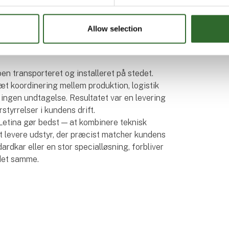
inklusiv stativ krævede konstruktionen
roduktion og logistik. Præcision var en
Allow selection
lle beregninger og svejsning til
tskontrol, inden anlægget forlod vores
oen transporteret og installeret på stedet.
æt koordinering mellem produktion, logistik
 ingen undtagelse. Resultatet var en levering
rstyrrelser i kundens drift.
 Letina gør bedst — at kombinere teknisk
t levere udstyr, der præcist matcher kundens
rdkar eller en stor specialløsning, forbliver
det samme.