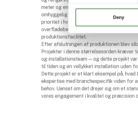
meter og en samlet højde på over 14 meter 
omhyggelig planlægning på tværs af både p
Deny
prioritet i hvert eneste trin — fra strukture
overfladebehandling og afsluttende kvalite
produktionsfacilitet.
Efter afslutningen af produktionen blev sil
Projekter i denne størrelsesorden kræver t
og installationsteam — og dette projekt var
til tiden og en vellykket installation uden fo
Dette projekt er et klart eksempel på, hvad
ekspertise med branchespecifik viden for a
behov. Uanset om det drejer sig om et standa
vores engagement i kvalitet og præcision 