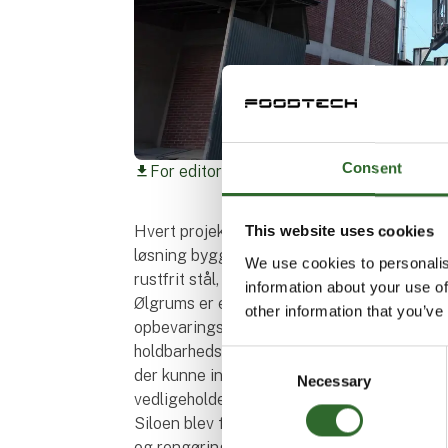
Consent
For editorial use only
download
Hvert projekt hos Letina begynder med en 
This website uses cookies
løsning bygget til at holde. Dette er histor
We use cookies to personalis
rustfrit stål, udviklet og fremstillet til opb
information about your use of
Ølgrums er et af de største biprodukter i 
other information that you’ve
opbevaringsløsninger, der ikke blot har sto
holdbarhedskrav, der stilles i fødevaregodk
Consent
der kunne integreres problemfrit i et eksis
Necessary
Selection
vedligeholde og bygget til mange års brug.
Siloen blev fremstillet i højkvalitets rustfr
og rengøringsvenlighed, som er afgørende 