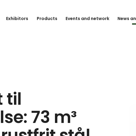
Exhibitors
Products
Events and network
News an
til
se: 73 m³
rustfrit stål