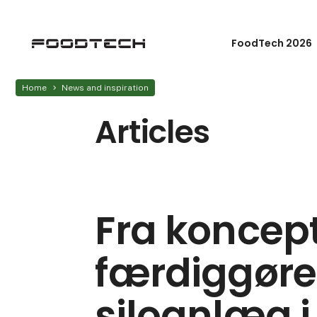
FoodTech 2026
Home
News and inspiration
Articles
Fra koncept 
færdiggørel
siloanlæg i 