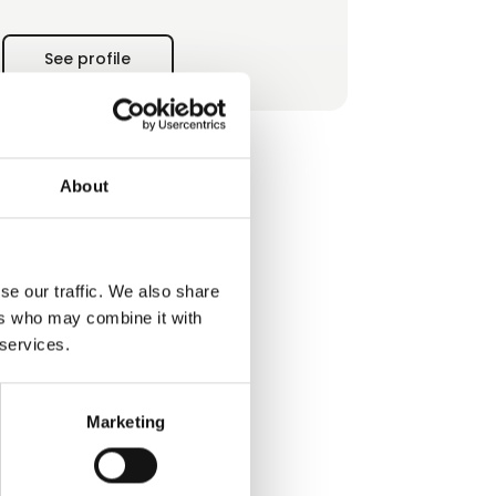
certifications: ISO 9001:2015, EN 3834-2,
PED 2014/68/EU, and ASME U — ensuring
See profile
the highest standards of quality and safety
on every project.
About
se our traffic. We also share
ers who may combine it with
 services.
Marketing